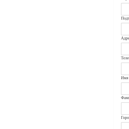
Подт
Адре
Тел
Имя
Фам
Горо