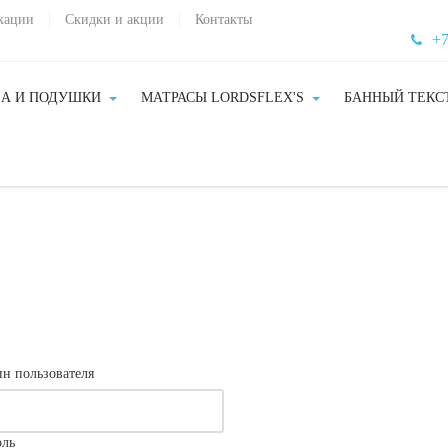
кации
Скидки и акции
Контакты
+7
А И ПОДУШКИ
МАТРАСЫ LORDSFLEX'S
БАННЫЙ ТЕКС
н пользователя
оль